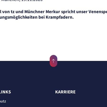
 von tz und Münchner Merkur spricht unser Venenspez
lungsmöglichkeiten bei Krampfadern.
ite
ung.
LINKS
KARRIERE
hutz