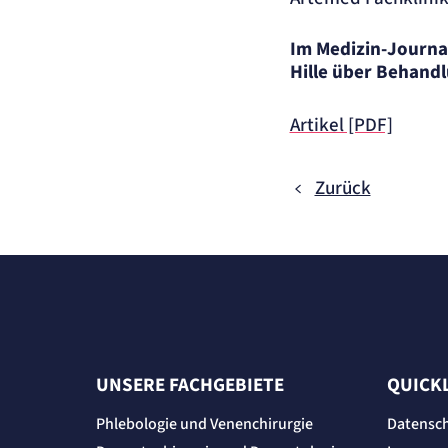
der Website erforderlich.
Im Medizin-Journal
etracker Sitzungs-Cookie
Hille über Behand
Name:
et_oi_v2
Artikel [PDF]
Anbieter:
etracker GmbH
Zweck:
Opt-In Cookie speichert die Entscheidung des Besuchers, wenn auf der Se
des Kunden das Tracking Opt-In ausgespielt wird. Wird auch für ein
eventuelles Opt-Out verwendet.
Zurück
Cookie Laufzeit:
"no" - 50 Jahre, "yes" - 480 Tage
Content-Management-System-Cookie
Name:
fe_typo_user
Anbieter:
TYPO3
Zweck:
Dient der Identifizierung eines Anwenders und der besseren Bedienerführ
Cookie Laufzeit:
Session
UNSERE FACHGEBIETE
QUICK
Sitzungs-Cookie
Phlebologie und Venenchirurgie
Datensc
Name:
PHPSESSID