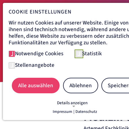
COOKIE EINSTELLUNGEN
Wir nutzen Cookies auf unserer Website. Einige von
ihnen sind technisch notwendig, während andere 
helfen, diese Website zu verbessern oder zusätzlic
Funktionalitäten zur Verfügung zu stellen.
Notwendige Cookies
Statistik
Stellenangebote
Alle auswählen
Ablehnen
Speicher
Navigationspfad
ARTEMED FACHKLINIK MÜN
Details anzeigen
Impressum
|
Datenschutz
Medizin-
NOTWENDIGE COOKIES
Notwendige Cookies ermöglichen grundlegende
Funktionen und sind für die einwandfreie Funkti
Artemed Fachklini