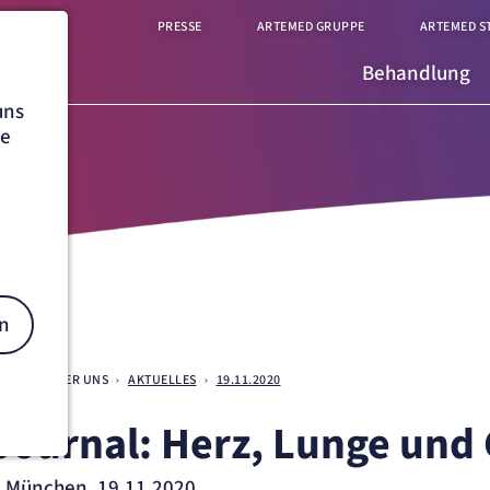
PRESSE
ARTEMED GRUPPE
ARTEMED S
Behandlung
uns
he
n
CHEN
ÜBER UNS
AKTUELLES
19.11.2020
Journal: Herz, Lunge und
on
k München, 19.11.2020