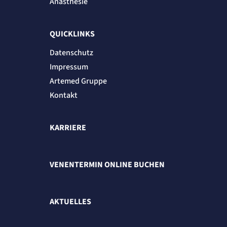
Anästhesie
Anbieter:
etracker GmbH
Zweck:
QUICKLINKS
Cookie Erkennung
Cookie Laufzeit:
Datenschutz
2 Jahre
Impressum
etracker Analytics
Artemed Gruppe
Kontakt
Name:
et_allow_cookies
Anbieter:
etracker GmbH
KARRIERE
Zweck:
Es erlaubt eTracker Cookies zu setzen.
Cookie Laufzeit:
480 Tage
VENENTERMIN ONLINE BUCHEN
etracker Analytics
Name:
AKTUELLES
isSdEnabled
Anbieter:
etracker GmbH