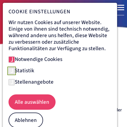
COOKIE EINSTELLUNGEN
Wir nutzen Cookies auf unserer Website.
Einige von ihnen sind technisch notwendig,
während andere uns helfen, diese Website
zu verbessern oder zusätzliche
Funktionalitäten zur Verfügung zu stellen.
Notwendige Cookies
Navigationspfad
ARTEMED FACHKLINIK MÜNCHEN
ÜBER UNS
FORSCHUNG
Rezidivforschung - Ein
Statistik
Schwerpunkt der Artemed
Stellenangebote
Fachklinik München
Alle auswählen
Das Institut für klinisch-phlebologische Forschung der
Artemed Fachklinik München beschäftigt sich intensiv mit der
Frage, nach den Ursachen für ein Wiederauftreten von
Ablehnen
Krampfadern und mit der Entwicklung von Methoden, um
dies zu verhindern.