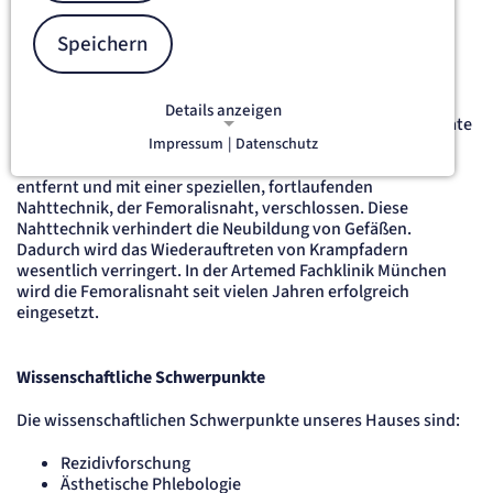
Speichern
Die Femoralisnaht
An der Artemed Fachklinik München wurde im Rahmen der
Details anzeigen
Krossektomie erfolgreich ein Verfahren etabliert, um die Rate
Impressum
|
Datenschutz
wiederkehrender Krampfadern zu reduzieren: die
NOTWENDIGE COOKIES
Fermoralisnaht. Dabei wird der Venenstumpf komplett
Notwendige Cookies ermöglichen
entfernt und mit einer speziellen, fortlaufenden
grundlegende Funktionen und sind für
Nahttechnik, der Femoralisnaht, verschlossen. Diese
die einwandfreie Funktion der Website
Nahttechnik verhindert die Neubildung von Gefäßen.
Dadurch wird das Wiederauftreten von Krampfadern
erforderlich.
wesentlich verringert. In der Artemed Fachklinik München
wird die Femoralisnaht seit vielen Jahren erfolgreich
etracker Sitzungs-Cookie
eingesetzt.
Name:
et_oi_v2
Wissenschaftliche Schwerpunkte
Anbieter:
etracker GmbH
Die wissenschaftlichen Schwerpunkte unseres Hauses sind:
Zweck:
Opt-In Cookie speichert die Entscheidung des Besuchers, wenn auf der Seite des
Kunden das Tracking Opt-In ausgespielt wird. Wird auch für ein eventuelles Opt-Out
Rezidivforschung
verwendet.
Ästhetische Phlebologie