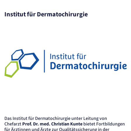
Session
Einverständnis-Cookie
Institut für Dermatochirurgie
Name:
cookie_consent
Anbieter:
Artemed SE
Zweck:
Speichert den Zustimmungsstatus des Benutzers für Cookies auf der aktuellen
Domäne.
Cookie Laufzeit:
1 Jahr
STATISTIK
Statistik Cookies erfassen Informationen
anonym. Diese Informationen helfen uns
zu verstehen, wie unsere Besucher unsere
Website nutzen.
Das Institut für Dermatochirurgie unter Leitung von
Matelso Telefontracking
Chefarzt
Prof. Dr. med. Christian Kunte
bietet Fortbildungen
für Ärztinnen und Ärzte zur Qualitätssicherung in der