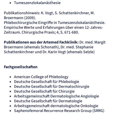
Cookie Laufzeit:
Tumeszenzlokalanästhesie
"no" - 50 Jahre, "yes" - 480 Tage
Publikationshinweis: K. Vogt, S. Schattenkirchner, M.
Content-Management-System-
Broermann (2009).
Cookie
Phlebochirurgische Eingriffe in Tumeszenzlokalanästhesie.
Empirische Werte und Erfahrungen über einen 12-Jahres-
Zeitraum. Chirurgische Praxis; 4, S. 671-680.
Name:
fe_typo_user
Anbieter:
Publikationen aus der Artemed Fachklinik:
Dr. med. Margit
TYPO3
Broermann (ehemals Schonath), Dr. med. Stephanie
Zweck:
Schattenkirchner und Dr. Karin Vogt (ehemals Selzle)
Dient der Identifizierung eines Anwenders und der besseren Bedienerführung.
Cookie Laufzeit:
Session
Fachgesellschaften
Sitzungs-Cookie
American College of Phlebology
Deutsche Gesellschaft für Phlebologie
Name:
Deutsche Gesellschaft für Dermatochirurgie
PHPSESSID
Deutsche Gesellschaft für Chirurgie
Anbieter:
Arbeitsgemeinschaft Dermatologische Angiologie
Artemed SE
Deutsche Gesellschaft für Dermatologie
Zweck:
Arbeitsgemeinschaft dermatologische Onkologie
Behält die Zustände des Benutzers bei allen Seitenanfragen bei.
Saphenofemoral Recurrence Research Group (SRRG)
Cookie Laufzeit: