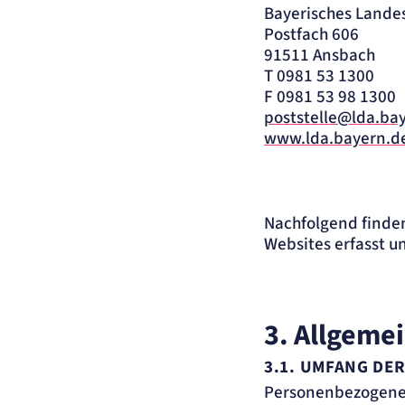
Bayerisches Lande
Postfach 606
91511 Ansbach
T 0981 53 1300
F 0981 53 98 1300
poststelle@lda.ba
www.lda.bayern.d
Nachfolgend finden
Websites erfasst u
3. Allgeme
3.1. UMFANG DE
Personenbezogene 