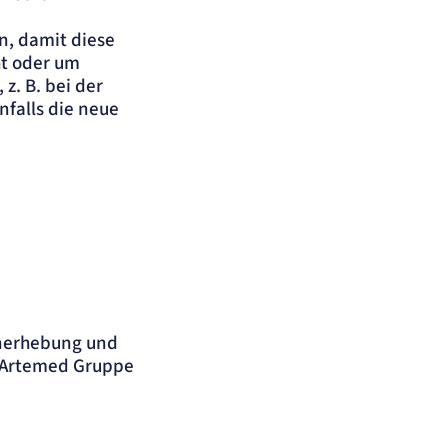
n, damit diese
ht oder um
z. B. bei der
nfalls die neue
enerhebung und
r Artemed Gruppe