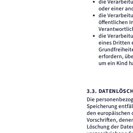
die Verarbeit
oder einer an
die Verarbeit
öffentlichen I
Verantwortlic
die Verarbeit
eines Dritten 
Grundfreiheit
erfordern, üb
um ein Kind h
3.3.
DATENLÖSCH
Die personenbezog
Speicherung entfäl
den europäischen 
Vorschriften, dene
Löschung der Date