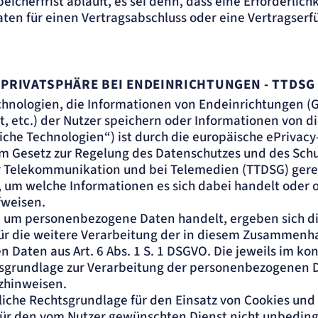
icherfrist abläuft, es sei denn, dass eine Erforderlich
ten für einen Vertragsabschluss oder eine Vertragserfü
 PRIVATSPHÄRE BEI ENDEINRICHTUNGEN - TTDSG
chnologien, die Informationen von Endeinrichtungen (Ge
, etc.) der Nutzer speichern oder Informationen von d
che Technologien“) ist durch die europäische ePrivacy-
m Gesetz zur Regelung des Datenschutzes und des Schu
r Telekommunikation und bei Telemedien (TTDSG) gerege
um welche Informationen es sich dabei handelt oder o
weisen.
bei um personenbezogene Daten handelt, ergeben sich d
ür die weitere Verarbeitung der in diesem Zusammen
Daten aus Art. 6 Abs. 1 S. 1 DSGVO. Die jeweils im kon
sgrundlage zur Verarbeitung der personenbezogenen D
zhinweisen.
liche Rechtsgrundlage für den Einsatz von Cookies und
für den vom Nutzer gewünschten Dienst nicht unbedingt