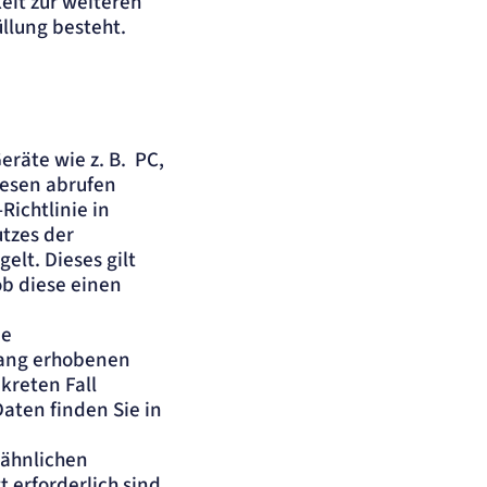
keit zur weiteren
llung besteht.
räte wie z. B. PC,
iesen abrufen
Richtlinie in
tzes der
lt. Dieses gilt
b diese einen
ie
hang erhobenen
kreten Fall
aten finden Sie in
 ähnlichen
 erforderlich sind,