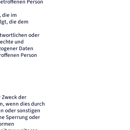
betroffenen Person
 die im
olgt, die dem
twortlichen oder
drechte und
ezogener Daten
roffenen Person
r Zweck der
en, wenn dies durch
n oder sonstigen
ine Sperrung oder
Normen