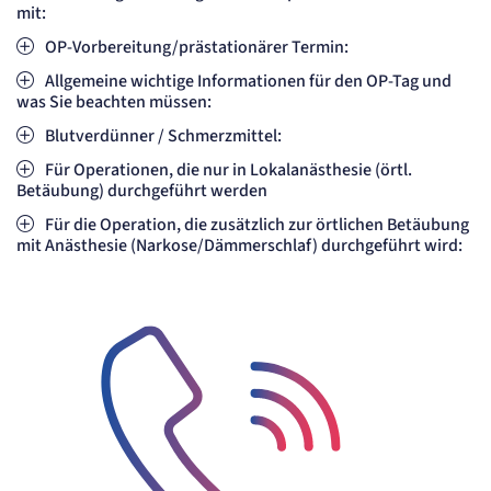
Session
mit:
OP-Vorbereitung/prästationärer Termin:
Einverständnis-Cookie
Allgemeine wichtige Informationen für den OP-Tag und
Name:
was Sie beachten müssen:
cookie_consent
Blutverdünner / Schmerzmittel:
Anbieter:
Artemed SE
Für Operationen, die nur in Lokalanästhesie (örtl.
Zweck:
Betäubung) durchgeführt werden
Speichert den Zustimmungsstatus des Benutzers für Cookies auf der aktuellen
Domäne.
Für die Operation, die zusätzlich zur örtlichen Betäubung
Cookie Laufzeit:
mit Anästhesie (Narkose/Dämmerschlaf) durchgeführt wird:
1 Jahr
STATISTIK
Statistik Cookies erfassen Informationen
anonym. Diese Informationen helfen uns
zu verstehen, wie unsere Besucher unsere
Website nutzen.
Matelso Telefontracking