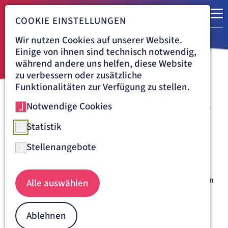
COOKIE EINSTELLUNGEN
Wir nutzen Cookies auf unserer Website.
Einige von ihnen sind technisch notwendig,
während andere uns helfen, diese Website
zu verbessern oder zusätzliche
Funktionalitäten zur Verfügung zu stellen.
Notwendige Cookies
Navigationspfad
ARTEMED FACHKLINIK MÜNCHEN
AUFENTHALT
KLINIKAUFENTHALT
Vorbereitung auf den
Statistik
Klinikaufenthalt
Stellenangebote
Ein Klinikaufenthalt ist ein nicht alltägliches Ereignis und
darum oft mit Aufregung verbunden - sowohl im Vornherein
Alle auswählen
als auch im Nachhinein. Das wissen wir und haben deshalb
einige Informationen für Sie zusammengestellt.
Ablehnen