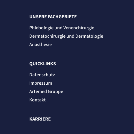
Anbieter:
etracker GmbH
UNSERE FACHGEBIETE
Zweck:
Cookie Erkennung
Phlebologie und Venenchirurgie
Cookie Laufzeit:
2 Jahre
Dermatochirurgie und Dermatologie
etracker Analytics
Anästhesie
Name:
et_allow_cookies
QUICKLINKS
Anbieter:
etracker GmbH
Datenschutz
Zweck:
Es erlaubt eTracker Cookies zu setzen.
Impressum
Cookie Laufzeit:
Artemed Gruppe
480 Tage
Kontakt
etracker Analytics
Name:
KARRIERE
isSdEnabled
Anbieter:
etracker GmbH