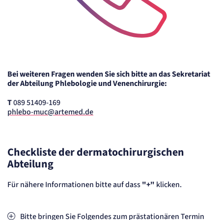
Cookie Laufzeit:
"no" - 50 Jahre, "yes" - 480 Tage
Content-Management-System-
Cookie
Telefon-Icon zur Kontaktaufnahme
Name:
fe_typo_user
Bei weiteren Fragen wenden Sie sich bitte an das Sekretariat
Anbieter:
der Abteilung Phlebologie und Venenchirurgie:
TYPO3
Zweck:
T
089 51409-169
Dient der Identifizierung eines Anwenders und der besseren Bedienerführung.
phlebo-muc@artemed.de
Cookie Laufzeit:
Session
Sitzungs-Cookie
Checkliste der dermatochirurgischen
Abteilung
Name:
PHPSESSID
Anbieter:
Für nähere Informationen bitte auf dass
"+"
klicken.
Artemed SE
Zweck:
Behält die Zustände des Benutzers bei allen Seitenanfragen bei.
Bitte bringen Sie Folgendes zum prästationären Termin
Cookie Laufzeit: