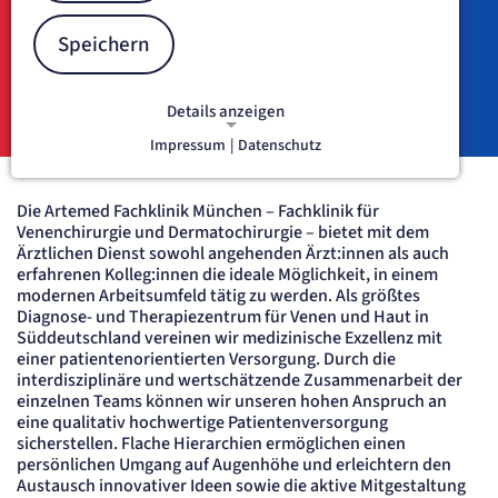
Ein modernes Umfeld, interdisziplinäre Teamarbeit und
flache Hierarchien schaffen ideale Voraussetzungen für
Speichern
engagierte Ärzt:innen – ob am Karrierebeginn oder mit
Erfahrung. Gestalten Sie mit uns die Zukunft der
Patientenversorgung aktiv mit.
Details anzeigen
Impressum
|
Datenschutz
NOTWENDIGE COOKIES
Notwendige Cookies ermöglichen
grundlegende Funktionen und sind für
Die Artemed Fachklinik München – Fachklinik für
die einwandfreie Funktion der Website
Venenchirurgie und Dermatochirurgie – bietet mit dem
Ärztlichen Dienst sowohl angehenden Ärzt:innen als auch
erforderlich.
erfahrenen Kolleg:innen die ideale Möglichkeit, in einem
modernen Arbeitsumfeld tätig zu werden. Als größtes
etracker Sitzungs-Cookie
Diagnose- und Therapiezentrum für Venen und Haut in
Süddeutschland vereinen wir medizinische Exzellenz mit
Name:
einer patientenorientierten Versorgung. Durch die
et_oi_v2
interdisziplinäre und wertschätzende Zusammenarbeit der
Anbieter:
einzelnen Teams können wir unseren hohen Anspruch an
etracker GmbH
eine qualitativ hochwertige Patientenversorgung
Zweck:
sicherstellen. Flache Hierarchien ermöglichen einen
Opt-In Cookie speichert die Entscheidung des Besuchers, wenn auf der Seite des
persönlichen Umgang auf Augenhöhe und erleichtern den
Kunden das Tracking Opt-In ausgespielt wird. Wird auch für ein eventuelles Opt-Out
verwendet.
Austausch innovativer Ideen sowie die aktive Mitgestaltung