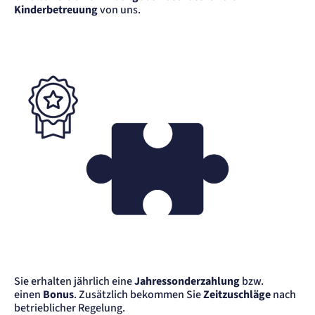
Kinderbetreuung
von uns.
Anbieter:
etracker GmbH
Zweck:
Cookie Erkennung
Cookie Laufzeit:
2 Jahre
etracker Analytics
Name:
et_allow_cookies
Anbieter:
etracker GmbH
Zweck:
Es erlaubt eTracker Cookies zu setzen.
Cookie Laufzeit:
480 Tage
etracker Analytics
Name:
Sie erhalten jährlich eine
Jahressonderzahlung
bzw.
isSdEnabled
einen
Bonus
. Zusätzlich bekommen Sie
Zeitzuschläge
nach
Anbieter:
betrieblicher Regelung.
etracker GmbH