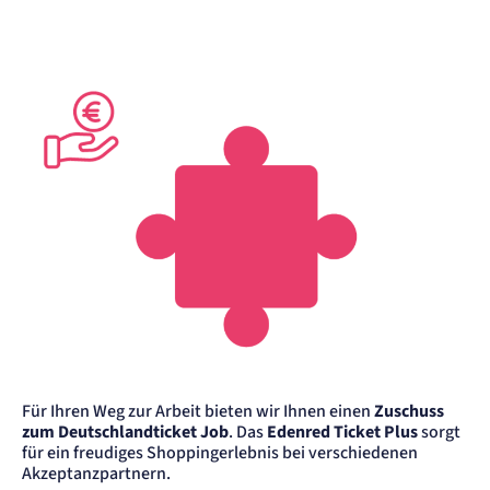
Zweck:
Erkennung, ob bei dem Besucher die Scrolltiefe gemessen wird.
Cookie Laufzeit:
24 Std.
STELLENANGEBOTE
SmartRecruiters
Name:
OptanonConsent, datadome, __cf_bm u.A.
Anbieter:
SmartRecruiters GmbH
Zweck:
Speichert die ausgewählten Filter-Eigenschaften des Benutzers, um die entsprechenden
Stellenangebote anzeigen zu können.
Cookie Laufzeit:
535 Tage
Für Ihren Weg zur Arbeit bieten wir Ihnen einen
Zuschuss
zum Deutschlandticket Job
. Das
Edenred Ticket Plus
sorgt
für ein freudiges Shoppingerlebnis bei verschiedenen
Akzeptanzpartnern.