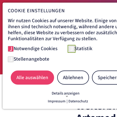
COOKIE EINSTELLUNGEN
Wir nutzen Cookies auf unserer Website. Einige von
ihnen sind technisch notwendig, während andere 
helfen, diese Website zu verbessern oder zusätzlic
Funktionalitäten zur Verfügung zu stellen.
Notwendige Cookies
Statistik
Stellenangebote
Alle auswählen
Ablehnen
Speicher
Navigationspfad
ARTEMED FACHKLINIK MÜN
Details anzeigen
Impressum
|
Datenschutz
Weiterbi
NOTWENDIGE COOKIES
Notwendige Cookies ermöglichen grundlegende
Funktionen und sind für die einwandfreie Funkti