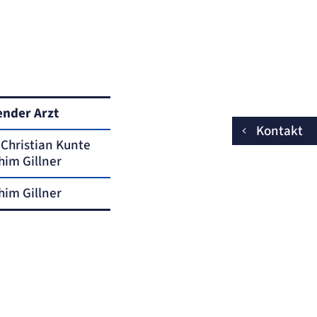
ender Arzt
Kontakt
. Christian Kunte
him Gillner
him Gillner