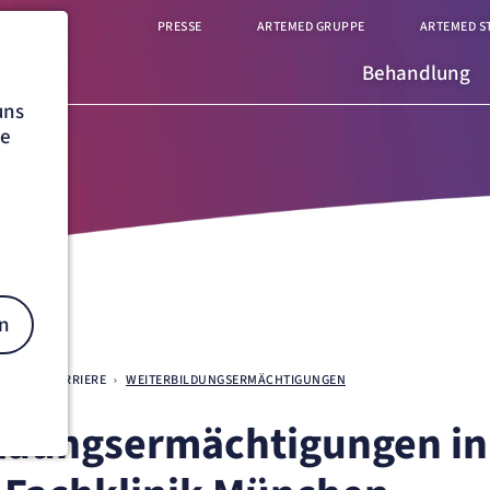
PRESSE
ARTEMED GRUPPE
ARTEMED S
Behandlung
uns
he
n
CHEN
KARRIERE
WEITERBILDUNGSERMÄCHTIGUNGEN
ldungsermächtigungen in
on