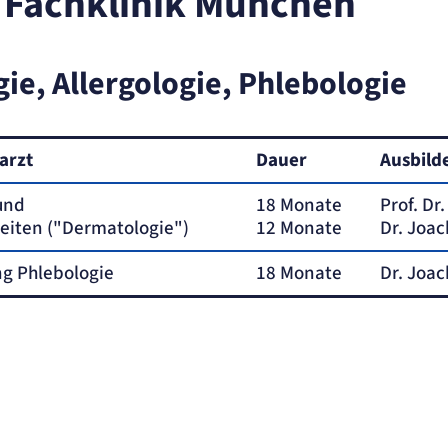
 Fachklinik München
ie, Allergologie, Phlebologie
ite
arzt
Dauer
Ausbild
 und
18 Monate
Prof. Dr
eiten ("Dermatologie")
12 Monate
Dr. Joac
ng Phlebologie
18 Monate
Dr. Joac
ung.