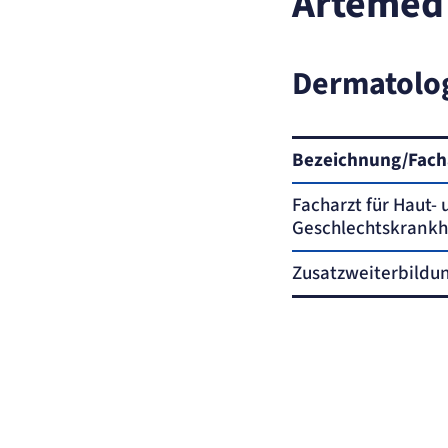
Artemed
der Website erforderlich.
etracker Sitzungs-Cookie
Dermatolog
Name:
et_oi_v2
Anbieter:
etracker GmbH
Zweck:
Opt-In Cookie speichert die Entscheidung des Besuchers, wenn auf der Se
Bezeichnung/Fach
des Kunden das Tracking Opt-In ausgespielt wird. Wird auch für ein
eventuelles Opt-Out verwendet.
Facharzt für Haut-
Cookie Laufzeit:
"no" - 50 Jahre, "yes" - 480 Tage
Geschlechtskrankh
Content-Management-System-Cookie
Zusatzweiterbildu
Name:
fe_typo_user
Anbieter:
TYPO3
Zweck:
Dient der Identifizierung eines Anwenders und der besseren Bedienerführ
Cookie Laufzeit:
Session
Sitzungs-Cookie
Name:
PHPSESSID