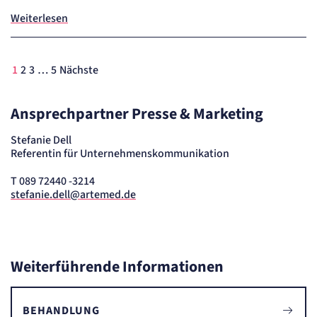
Session
Weiterlesen
Einverständnis-Cookie
Name:
1
2
3
…
5
Nächste
cookie_consent
Anbieter:
Artemed SE
Ansprechpartner Presse & Marketing
Zweck:
Speichert den Zustimmungsstatus des Benutzers für Cookies auf der aktuellen
Domäne.
Stefanie Dell
Cookie Laufzeit:
Referentin für Unternehmenskommunikation
1 Jahr
T 089 72440 -3214
stefanie.dell@artemed.de
STATISTIK
Statistik Cookies erfassen Informationen
anonym. Diese Informationen helfen uns
zu verstehen, wie unsere Besucher unsere
Website nutzen.
Weiterführende Informationen
Matelso Telefontracking
BEHANDLUNG