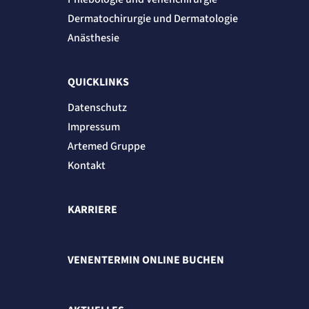
Anbieter:
Dermatochirurgie und Dermatologie
etracker GmbH
Anästhesie
Zweck:
Cookie Erkennung
Cookie Laufzeit:
2 Jahre
QUICKLINKS
etracker Analytics
Datenschutz
Impressum
Name:
et_allow_cookies
Artemed Gruppe
Anbieter:
etracker GmbH
Kontakt
Zweck:
Es erlaubt eTracker Cookies zu setzen.
Cookie Laufzeit:
KARRIERE
480 Tage
etracker Analytics
VENENTERMIN ONLINE BUCHEN
Name:
isSdEnabled
Anbieter:
etracker GmbH