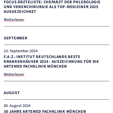
FOCUS ÄRZTELISTE: CHEFARZT DER PHLEBOLOGIE
Cookie Laufzeit:
"no" - 50 Jahre, "yes" - 480 Tage
UND VENENCHIRURGIE ALS TOP-MEDIZINER 2025
AUSGEZEICHNET
Content-Management-System-
Weiterlesen
Cookie
Name:
fe_typo_user
SEPTEMBER
Anbieter:
TYPO3
Zweck:
10
. September 2024
Dient der Identifizierung eines Anwenders und der besseren Bedienerführung.
F.A.Z.-INSTITUT DEUTSCHLANDS BESTE
Cookie Laufzeit:
KRANKENHÄUSER 2024 - AUSZEICHNUNG FÜR DIE
Session
ARTEMED FACHKLINIK MÜNCHEN
Sitzungs-Cookie
Weiterlesen
Name:
PHPSESSID
AUGUST
Anbieter:
Artemed SE
Zweck:
06
. August 2024
Behält die Zustände des Benutzers bei allen Seitenanfragen bei.
30 JAHRE ARTEMED FACHKLINIK MÜNCHEN
Cookie Laufzeit: