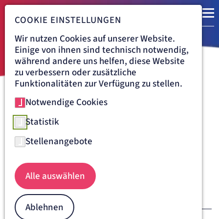
COOKIE EINSTELLUNGEN
Wir nutzen Cookies auf unserer Website.
Einige von ihnen sind technisch notwendig,
während andere uns helfen, diese Website
zu verbessern oder zusätzliche
Funktionalitäten zur Verfügung zu stellen.
Notwendige Cookies
Navigationspfad
ARTEMED FACHKLINIK MÜNCHEN
ÜBER UNS
AKTUELLES
News und Pressemitteilungen
Statistik
aus der Artemed Fachklinik
Stellenangebote
München
Alle auswählen
JUNI
Ablehnen