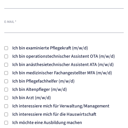
Cookie Laufzeit:
"no" - 50 Jahre, "yes" - 480 Tage
Content-Management-System-
E-MAIL
*
Cookie
Name:
fe_typo_user
Anbieter:
Ich bin examinierte Pflegekraft (m/w/d)
TYPO3
Ich bin operationstechnischer Assistent OTA (m/w/d)
Zweck:
Dient der Identifizierung eines Anwenders und der besseren Bedienerführung.
Ich bin anästhesietechnischer Assistent ATA (m/w/d)
Cookie Laufzeit:
Session
Ich bin medizinischer Fachangestellter MFA (m/w/d)
Ich bin Pflegefachhelfer (m/w/d)
Sitzungs-Cookie
Ich bin Altenpfleger (m/w/d)
Name:
Ich bin Arzt (m/w/d)
PHPSESSID
Anbieter:
Ich interessiere mich für Verwaltung/Management
Artemed SE
Ich interessiere mich für die Hauswirtschaft
Zweck:
Behält die Zustände des Benutzers bei allen Seitenanfragen bei.
Ich möchte eine Ausbildung machen
Cookie Laufzeit: