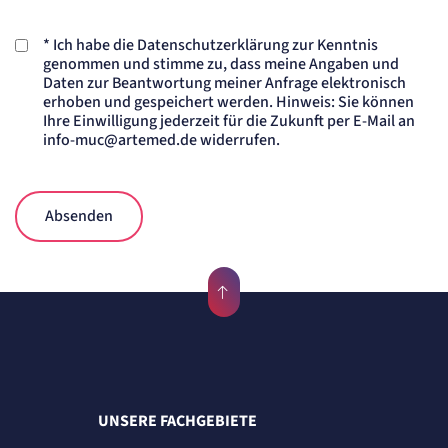
Anbieter:
etracker GmbH
*
Ich habe die Datenschutzerklärung zur Kenntnis
Zweck:
genommen und stimme zu, dass meine Angaben und
Cookie Erkennung
Daten zur Beantwortung meiner Anfrage elektronisch
Cookie Laufzeit:
erhoben und gespeichert werden. Hinweis: Sie können
2 Jahre
Ihre Einwilligung jederzeit für die Zukunft per E-Mail an
info-muc@artemed.de widerrufen.
etracker Analytics
Name:
et_allow_cookies
Absenden
Anbieter:
etracker GmbH
Zweck:
Es erlaubt eTracker Cookies zu setzen.
Cookie Laufzeit:
480 Tage
etracker Analytics
Name:
isSdEnabled
UNSERE FACHGEBIETE
Anbieter:
etracker GmbH