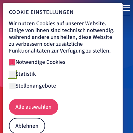
COOKIE EINSTELLUNGEN
Wir nutzen Cookies auf unserer Website.
Einige von ihnen sind technisch notwendig,
während andere uns helfen, diese Website
zu verbessern oder zusätzliche
Funktionalitäten zur Verfügung zu stellen.
Notwendige Cookies
Statistik
Stellenangebote
Navigationspfad
ARTEMED FACHKLINIK MÜNCHEN
KARRIERE
Alle auswählen
Jetzt in weniger als 3 Minuten
bewerben
Ablehnen