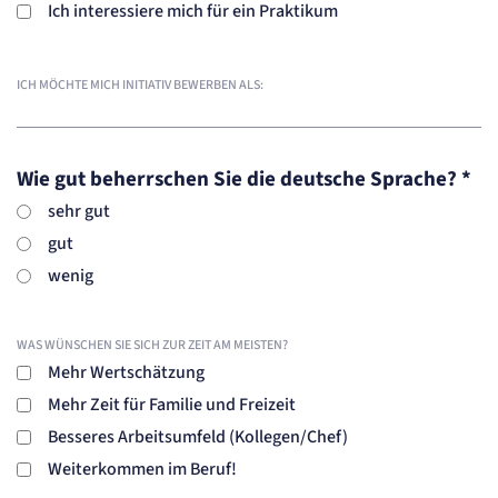
Session
Ich interessiere mich für ein Praktikum
Einverständnis-Cookie
ICH MÖCHTE MICH INITIATIV BEWERBEN ALS:
Name:
cookie_consent
Anbieter:
Artemed SE
Wie gut beherrschen Sie die deutsche Sprache?
*
Zweck:
Speichert den Zustimmungsstatus des Benutzers für Cookies auf der aktuellen
sehr gut
Domäne.
Cookie Laufzeit:
gut
1 Jahr
wenig
STATISTIK
Statistik Cookies erfassen Informationen
WAS WÜNSCHEN SIE SICH ZUR ZEIT AM MEISTEN?
anonym. Diese Informationen helfen uns
Mehr Wertschätzung
zu verstehen, wie unsere Besucher unsere
Website nutzen.
Mehr Zeit für Familie und Freizeit
Besseres Arbeitsumfeld (Kollegen/Chef)
Matelso Telefontracking
Weiterkommen im Beruf!