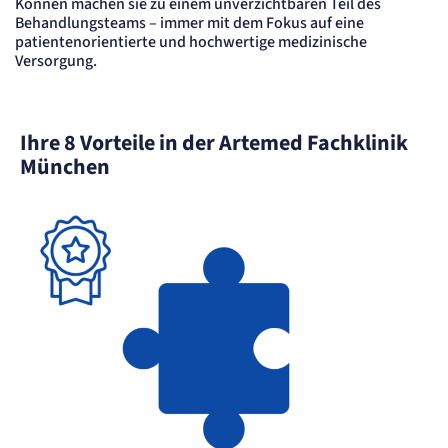
Können machen sie zu einem unverzichtbaren Teil des
Cookie Laufzeit:
"no" - 50 Jahre, "yes" - 480 Tage
Behandlungsteams – immer mit dem Fokus auf eine
patientenorientierte und hochwertige medizinische
Content-Management-System-
Versorgung.
Cookie
Name:
Ihre 8 Vorteile in der Artemed Fachklinik
fe_typo_user
München
Anbieter:
TYPO3
Zweck:
Dient der Identifizierung eines Anwenders und der besseren Bedienerführung.
Cookie Laufzeit:
Session
Sitzungs-Cookie
Name:
PHPSESSID
Anbieter:
Artemed SE
Zweck:
Behält die Zustände des Benutzers bei allen Seitenanfragen bei.
Cookie Laufzeit: