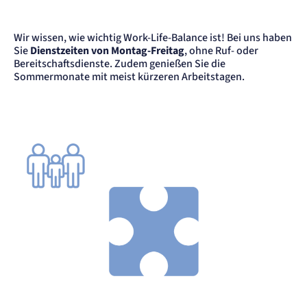
Name:
mat_tel
Anbieter:
Wir wissen, wie wichtig Work-Life-Balance ist! Bei uns haben
matelso GmbH
Sie
Dienstzeiten von Montag-Freitag
, ohne Ruf- oder
Zweck:
Bereitschaftsdienste. Zudem genießen Sie die
Speichert die User-ID. Hierdurch wird fgestgelegt, welche Rufnummer(n) der Nutzer
angezeigt bekommt.
Sommermonate mit meist kürzeren Arbeitstagen.
Cookie Laufzeit:
2 Jahre
Matelso Telefontracking
Name:
mat_ep
Anbieter:
matelso GmbH
Zweck:
Registriert den initialen Einstiegspunkt des Nutzers auf unserer Webseite.
Cookie Laufzeit:
30 Tage
etracker Analytics
Name:
_et_coid