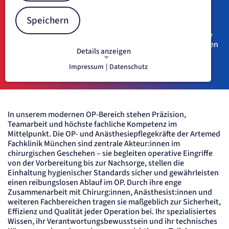
Hightech und Hingabe
Speichern
Der Funktions- und Medizinisch-Technische Dienst der
Artemed Fachklinik München verbindet fachliche Expertise
und interdisziplinäre Zusammenarbeit mit einem modernen
Details anzeigen
Arbeitsumfeld. Ziel ist eine sichere, effiziente und
patientenorientierte Versorgung auf höchstem Niveau.
Impressum
|
Datenschutz
NOTWENDIGE COOKIES
Notwendige Cookies ermöglichen
grundlegende Funktionen und sind für
die einwandfreie Funktion der Website
In unserem modernen OP-Bereich stehen Präzision,
erforderlich.
Teamarbeit und höchste fachliche Kompetenz im
Mittelpunkt. Die OP- und Anästhesiepflegekräfte der Artemed
etracker Sitzungs-Cookie
Fachklinik München sind zentrale Akteur:innen im
chirurgischen Geschehen – sie begleiten operative Eingriffe
von der Vorbereitung bis zur Nachsorge, stellen die
Name:
et_oi_v2
Einhaltung hygienischer Standards sicher und gewährleisten
Anbieter:
einen reibungslosen Ablauf im OP. Durch ihre enge
etracker GmbH
Zusammenarbeit mit Chirurg:innen, Anästhesist:innen und
Zweck:
weiteren Fachbereichen tragen sie maßgeblich zur Sicherheit,
Opt-In Cookie speichert die Entscheidung des Besuchers, wenn auf der Seite des
Effizienz und Qualität jeder Operation bei. Ihr spezialisiertes
Kunden das Tracking Opt-In ausgespielt wird. Wird auch für ein eventuelles Opt-Out
verwendet.
Wissen, ihr Verantwortungsbewusstsein und ihr technisches