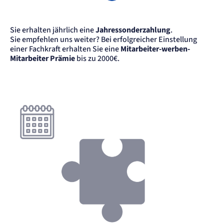
Session
Einverständnis-Cookie
Sie erhalten jährlich eine
Jahressonderzahlung
.
Sie empfehlen uns weiter? Bei erfolgreicher Einstellung
Name:
einer Fachkraft erhalten Sie eine
Mitarbeiter-werben-
cookie_consent
Mitarbeiter Prämie
bis zu 2000€.
Anbieter:
Artemed SE
Zweck:
Speichert den Zustimmungsstatus des Benutzers für Cookies auf der aktuellen
Domäne.
Cookie Laufzeit:
1 Jahr
STATISTIK
Statistik Cookies erfassen Informationen
anonym. Diese Informationen helfen uns
zu verstehen, wie unsere Besucher unsere
Website nutzen.
Matelso Telefontracking