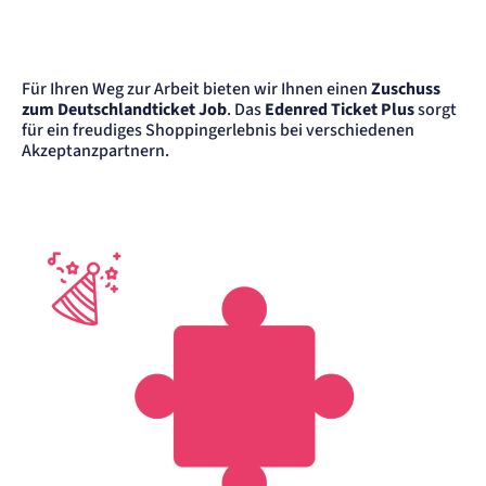
Zweck:
Erkennung, ob bei dem Besucher die Scrolltiefe gemessen wird.
Cookie Laufzeit:
24 Std.
Für Ihren Weg zur Arbeit bieten wir Ihnen einen
Zuschuss
zum Deutschlandticket Job
. Das
Edenred Ticket Plus
sorgt
für ein freudiges Shoppingerlebnis bei verschiedenen
STELLENANGEBOTE
Akzeptanzpartnern.
SmartRecruiters
Name:
OptanonConsent, datadome, __cf_bm u.A.
Anbieter:
SmartRecruiters GmbH
Zweck:
Speichert die ausgewählten Filter-Eigenschaften des Benutzers, um die entsprechenden
Stellenangebote anzeigen zu können.
Cookie Laufzeit:
535 Tage