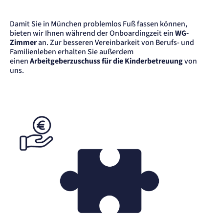
Anbieter:
etracker GmbH
Damit Sie in München problemlos Fuß fassen können,
Zweck:
bieten wir Ihnen während der Onboardingzeit ein
WG-
Cookie Erkennung
Zimmer
an. Zur besseren Vereinbarkeit von Berufs- und
Cookie Laufzeit:
Familienleben erhalten Sie außerdem
2 Jahre
einen
Arbeitgeberzuschuss für die Kinderbetreuung
von
etracker Analytics
uns.
Name:
et_allow_cookies
Anbieter:
etracker GmbH
Zweck:
Es erlaubt eTracker Cookies zu setzen.
Cookie Laufzeit:
480 Tage
etracker Analytics
Name:
isSdEnabled
Anbieter:
etracker GmbH